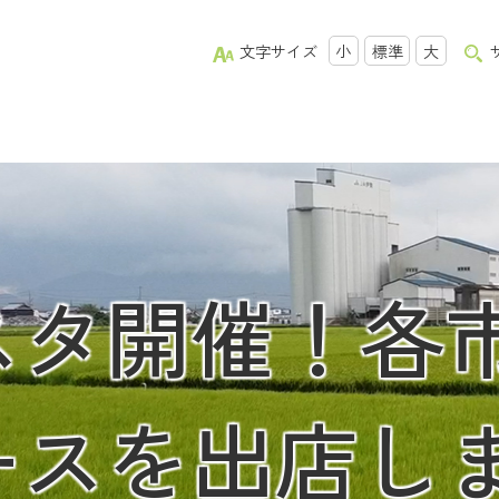
文字サイズ
小
標準
大
スタ開催！各
ースを出店し