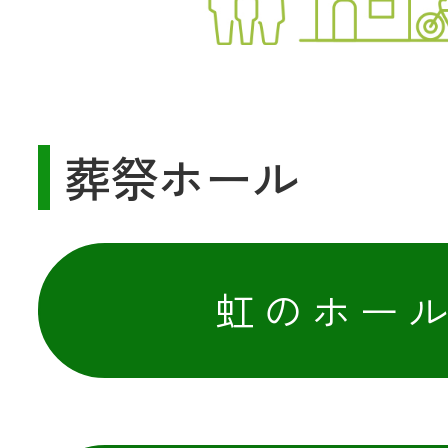
共済金のご請求
カード・
交
通帳等の紛失
ロー
葬祭ホール
農業
虹のホー
食
JAバンク