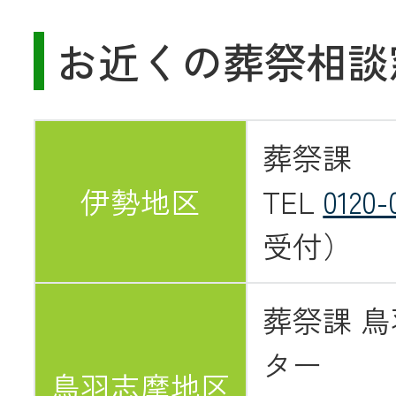
お近くの葬祭相談
葬祭課
伊勢地区
TEL
0120-
受付）
葬祭課 
ター
鳥羽志摩地区