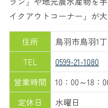
ラン」や地元農水産物を手
JA共済
イクアウトコーナー」が大
くらし
住所
鳥羽市鳥羽1丁目2
JA伊勢について
TEL
0599-21-1080
営業時間
10：00～18：0
店舗・ATM・
定休日
水曜日