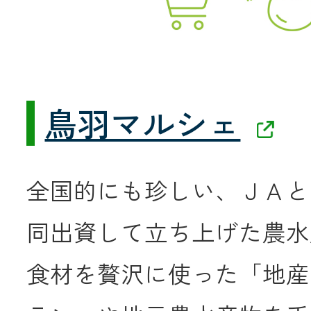
共済金のご請求
カード・
交
通帳等の紛失
ロー
鳥羽マルシェ
農業
全国的にも珍しい、ＪＡと
同出資して立ち上げた農水
食
食材を贅沢に使った「地産
JAバンク