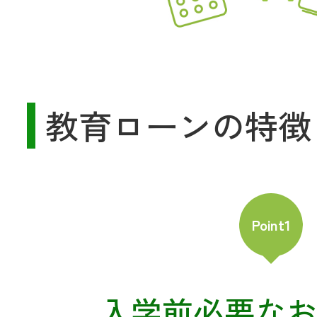
共済金のご請求
カード・
交
通帳等の紛失
ロー
教育ローンの特徴
農業
Point1
食
JAバンク
入学前必要な