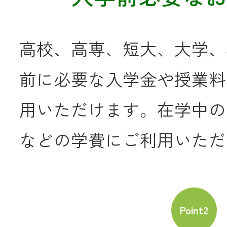
JA共済
高校、高専、短大、大学、
くらし
前に必要な入学金や授業料
JA伊勢について
用いただけます。在学中の
などの学費にご利用いただ
店舗・ATM・
Point2