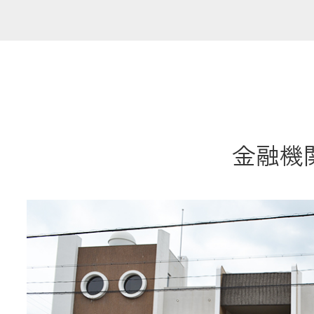
共済金のご請求
カード・
交
通帳等の紛失
ロー
金融機関
農業
食
JAバンク