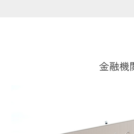
共済金のご請求
カード・
交
通帳等の紛失
ロー
金融機関
農業
食
JAバンク