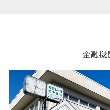
共済金のご請求
カード・
交
通帳等の紛失
ロー
金融機関
農業
食
JAバンク