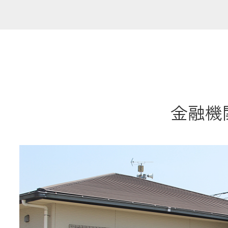
共済金のご請求
カード・
交
通帳等の紛失
ロー
金融機関
農業
食
JAバンク