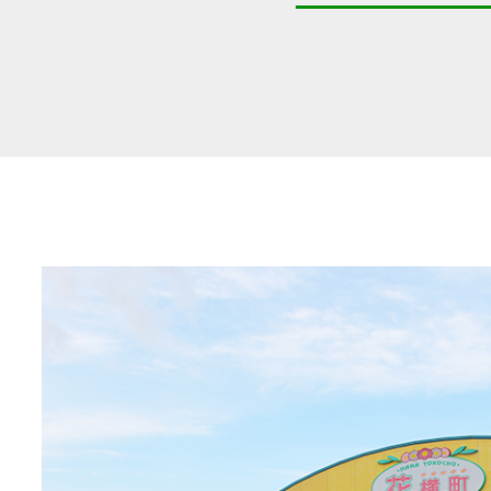
共済金のご請求
カード・
交
通帳等の紛失
ロー
農業
食
JAバンク