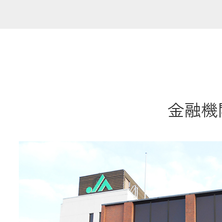
共済金のご請求
カード・
交
通帳等の紛失
ロー
金融機関
農業
食
JAバンク