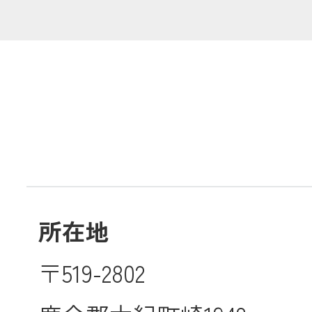
共済金のご請求
カード・
交
通帳等の紛失
ロー
農業
所在地
食
〒519-2802
JAバンク