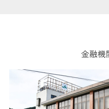
共済金のご請求
カード・
交
通帳等の紛失
ロー
金融機関
農業
食
JAバンク