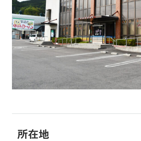
JA共済
くらし
JA伊勢について
店舗・ATM・
所在地