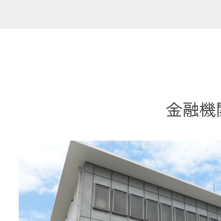
共済金のご請求
カード・
交
通帳等の紛失
ロー
金融機関
農業
食
JAバンク