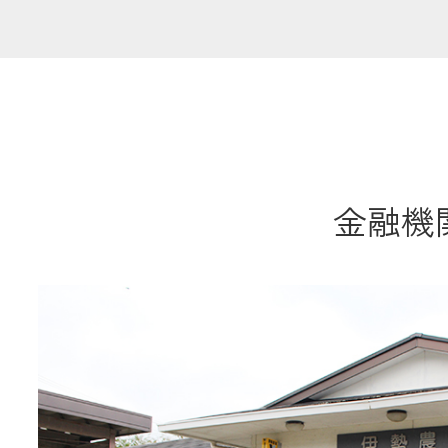
共済金のご請求
カード・
交
通帳等の紛失
ロー
金融機関
農業
食
JAバンク