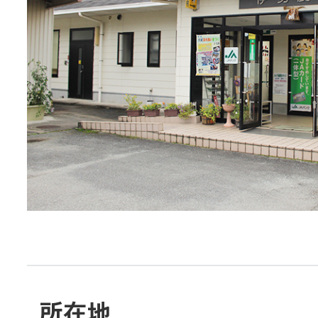
JA共済
くらし
JA伊勢について
店舗・ATM・
所在地