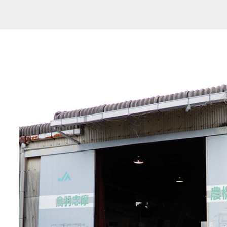
共済金のご請求
カード・
交
通帳等の紛失
ロー
農業
食
JAバンク