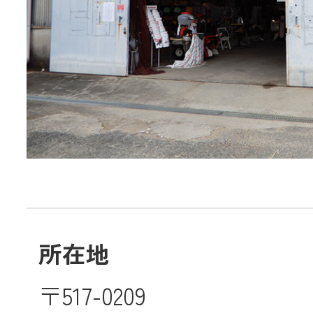
JA共済
くらし
JA伊勢について
所在地
店舗・ATM・
〒517-0209