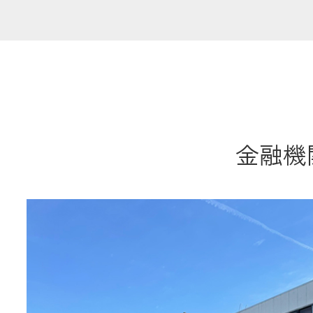
共済金のご請求
カード・
交
通帳等の紛失
ロー
金融機関
農業
食
JAバンク