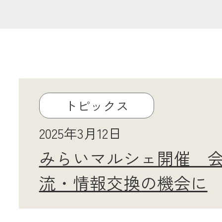
共済金のご請求
カード・
交
通帳等の紛失
ロー
トピックス
農業
2025年3月12日
みらいマルシェ開催 
食
流・情報交換の機会に
JAバンク