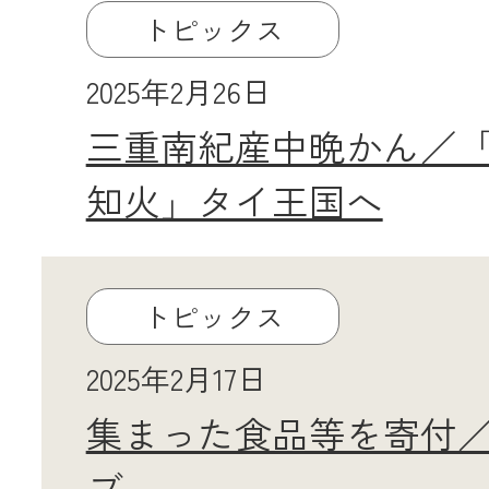
トピックス
JA共済
2025年2月26日
くらし
三重南紀産中晩かん／
JA伊勢について
知火」タイ王国へ
トピックス
2025年2月17日
集まった食品等を寄付
店舗・ATM・
ブ