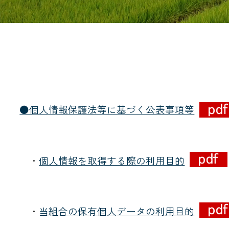
共済金のご請求
カード・
交
通帳等の紛失
ロー
●個人情報保護法等に基づく公表事項等
農業
・
個人情報を取得する際の利用目的
食
JAバンク
・
当組合の保有個人データの利用目的