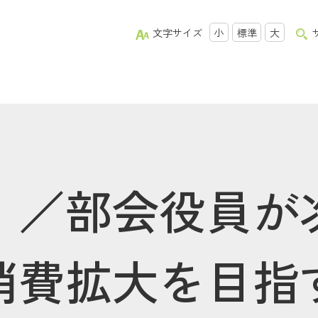
文字サイズ
小
標準
大
」／部会役員が
消費拡大を目指