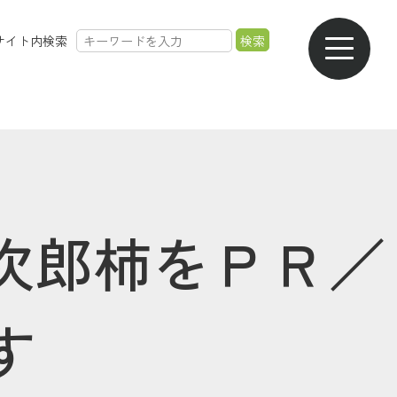
サイト内検索
農業のご案内
各種手数料一覧
各種相談会一覧
採用情報
次郎柿をＰＲ／
す
共済金のご請求
カード・
交通事故・
ご葬儀の
通帳等の紛失
ロードサービス
受付・相談