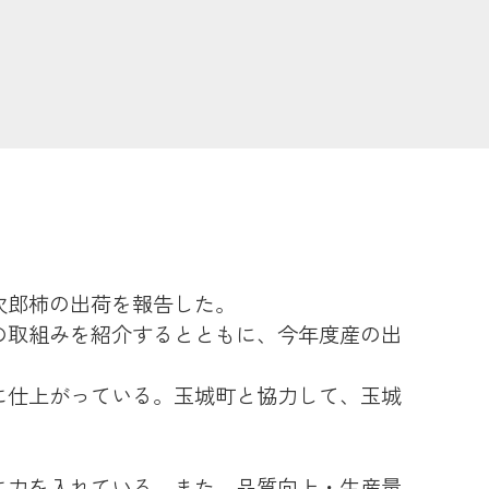
農業
食
JAバンク
次郎柿の出荷を報告した。
JA共済
の取組みを紹介するとともに、今年度産の出
に仕上がっている。玉城町と協力して、玉城
くらし
JA伊勢について
に力を入れている。また、品質向上・生産量