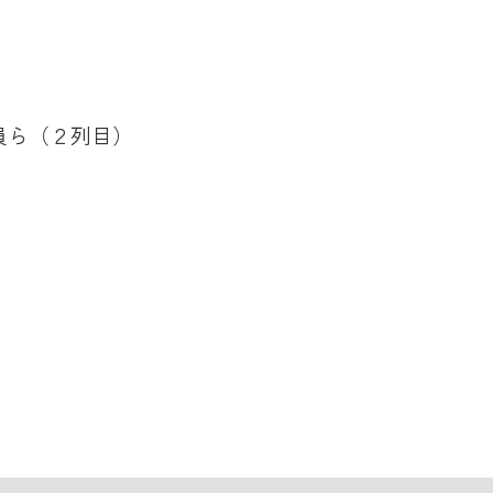
員ら（２列目）