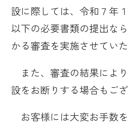
設に際しては、令和７年１
JA共済
以下の必要書類の提出なら
くらし
かる審査を実施させていた
JA伊勢について
また、審査の結果により
設をお断りする場合もござ
店舗・ATM・
お客様には大変お手数を