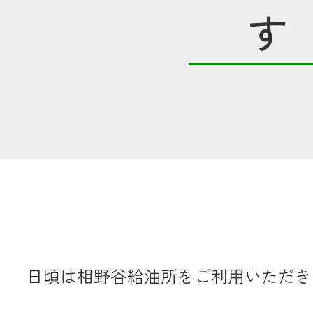
す
共済金のご請求
カード・
交
通帳等の紛失
ロー
農業
食
日頃は相野谷給油所をご利用いただき
JAバンク