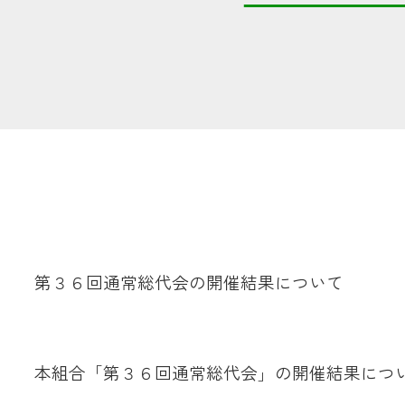
共済金のご請求
カード・
交
通帳等の紛失
ロー
農業
第３６回通常総代会の開催結果について
食
JAバンク
本組合「第３６回通常総代会」の開催結果につ