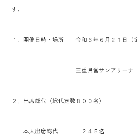
JA共済
す。
くらし
１．開催日時・場所 令和６年６月２１日（
JA伊勢について
三重県営サンアリーナ（サブ
２．出席総代（総代定数８００名）
店舗・ATM・
本人出席総代 ２４５名