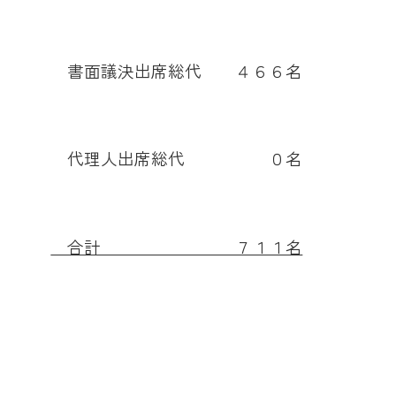
メールでのお
書面議決出席総代 ４６６名
代理人出席総代 ０名
合計 ７１１名