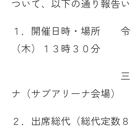
ついて、以下の通り報告い
JA共済
１．開催日時・場所 令
くらし
（木）１３時３０分
JA伊勢について
三重県営サ
ナ（サブアリーナ会場）
店舗・ATM・
２．出席総代（総代定数８