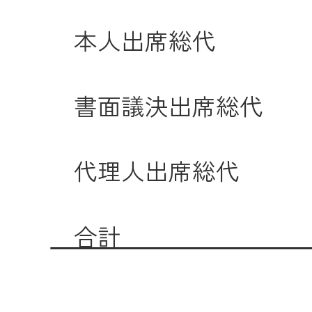
本人出席総代 ２
メールでのお
書面議決出席総代 
代理人出席総代
合計 ７３