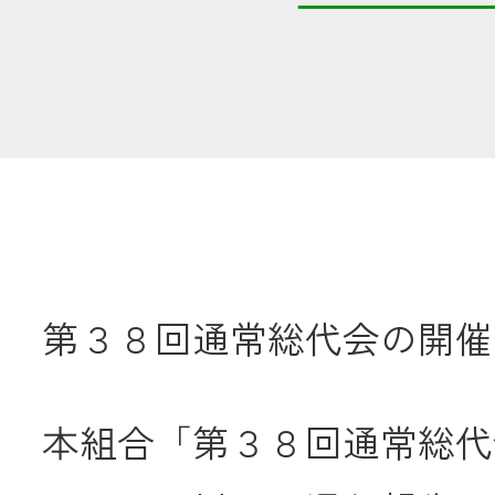
共済金のご請求
カード・
交
通帳等の紛失
ロー
農業
第３８回通常総代会の開催
食
本組合「第３８回通常総代
JAバンク