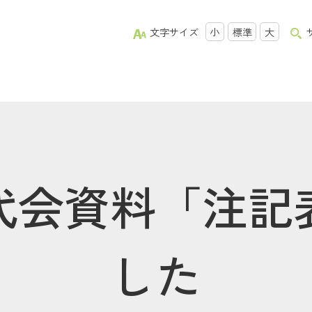
文字サイズ
小
標準
大
総代会資料「注記
した