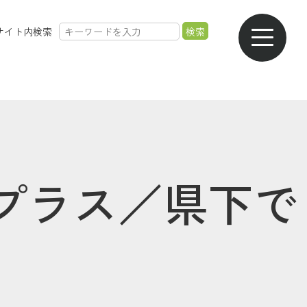
サイト内検索
農業のご案内
各種手数料一覧
各種相談会一覧
採用情報
プラス／県下で
共済金のご請求
カード・
交通事故・
ご葬儀の
通帳等の紛失
ロードサービス
受付・相談