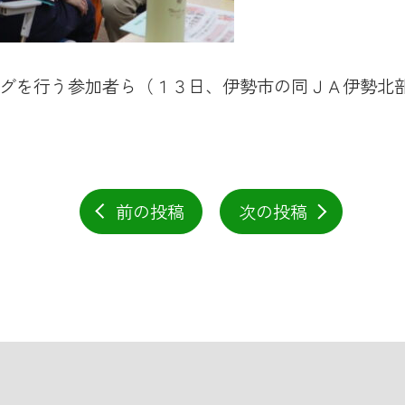
グを行う参加者ら（１３日、伊勢市の同ＪＡ伊勢北
前の投稿
次の投稿