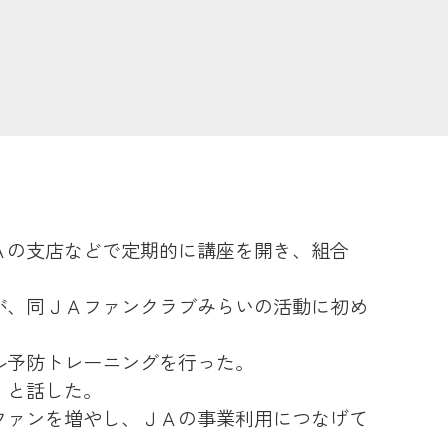
農業
食
JAバンク
Ａの支店などで定期的に講座を開き、組合
JA共済
が、同ＪＡファンクラブみらいの活動に初め
ル予防トレーニングを行った。
くらし
」と話した。
ファンを増やし、ＪＡの事業利用につなげて
JA伊勢について