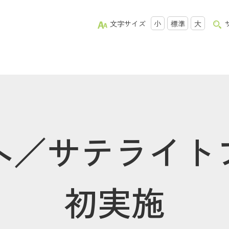
文字サイズ
小
標準
大
へ／サテライト
初実施