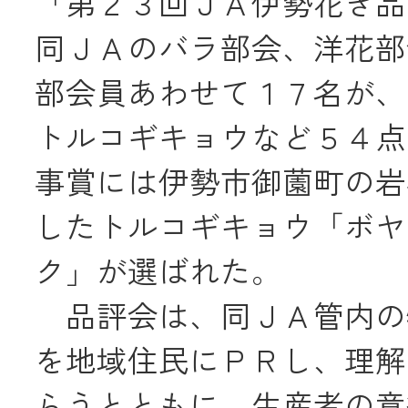
「第２３回ＪＡ伊勢花き品
JA共済
同ＪＡのバラ部会、洋花部
部会員あわせて１７名が、
くらし
トルコギキョウなど５４点
JA伊勢について
事賞には伊勢市御薗町の岩
したトルコギキョウ「ボヤ
ク」が選ばれた。
品評会は、同ＪＡ管内の
を地域住民にＰＲし、理解
店舗・ATM・
らうとともに、生産者の意