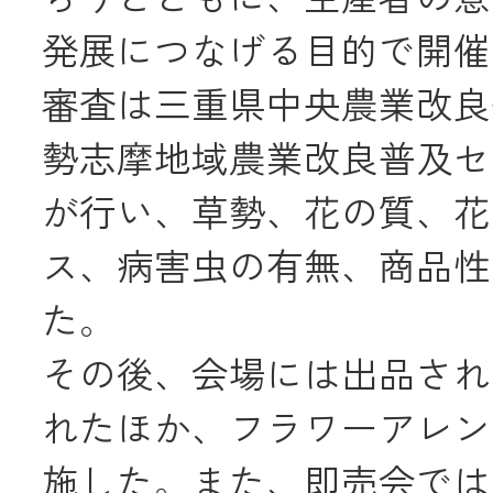
発展につなげる目的で開催
メールでのお
審査は三重県中央農業改良
勢志摩地域農業改良普及セ
が行い、草勢、花の質、花
ス、病害虫の有無、商品性
た。
その後、会場には出品され
れたほか、フラワーアレン
施した。また、即売会では