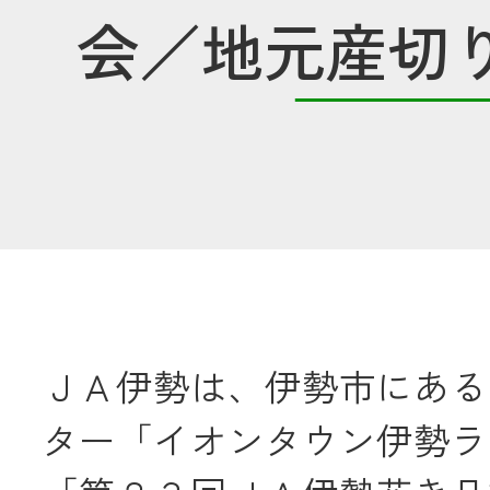
会／地元産切
共済金のご請求
カード・
交
通帳等の紛失
ロー
農業
食
ＪＡ伊勢は、伊勢市にある
ター「イオンタウン伊勢ラ
JAバンク