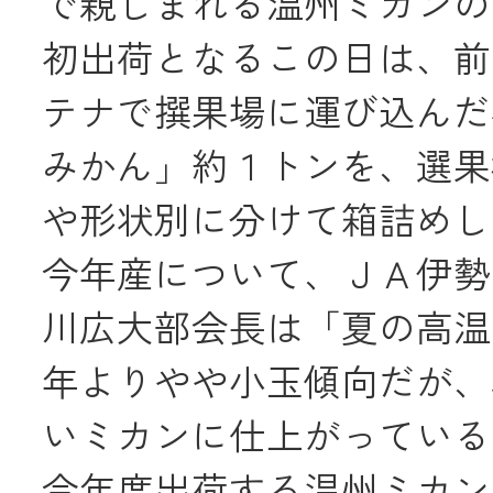
で親しまれる温州ミカンの
JA共済
初出荷となるこの日は、前
テナで撰果場に運び込んだ
くらし
みかん」約１トンを、選果
JA伊勢について
や形状別に分けて箱詰めし
今年産について、ＪＡ伊勢
川広大部会長は「夏の高温
年よりやや小玉傾向だが、
いミカンに仕上がっている
店舗・ATM・
今年度出荷する温州ミカン