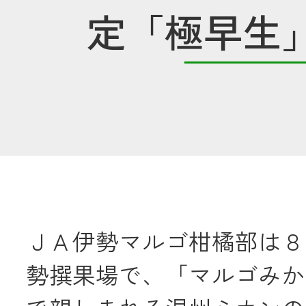
定「極早生
共済金のご請求
カード・
交
通帳等の紛失
ロー
農業
食
ＪＡ伊勢マルゴ柑橘部は８
勢撰果場で、「マルゴみか
JAバンク