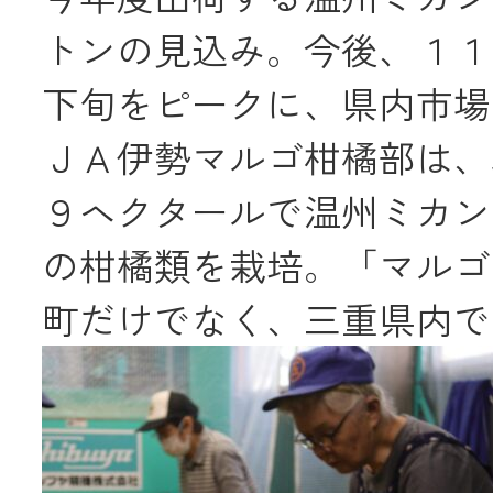
トンの見込み。今後、１１
メールでのお
下旬をピークに、県内市場
ＪＡ伊勢マルゴ柑橘部は、
９ヘクタールで温州ミカン
の柑橘類を栽培。「マルゴ
町だけでなく、三重県内で