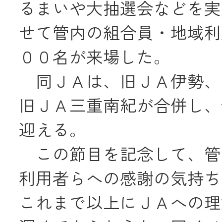
るまいや大抽選会などを実
JA共済
せて管内の組合員・地域利
くらし
００名が来場した。
同ＪＡは、旧ＪＡ伊勢、
JA伊勢について
旧ＪＡ三重南紀が合併し、
迎える。
この節目を記念して、管
利用者らへの感謝の気持ち
店舗・ATM・
これまで以上にＪＡへの理