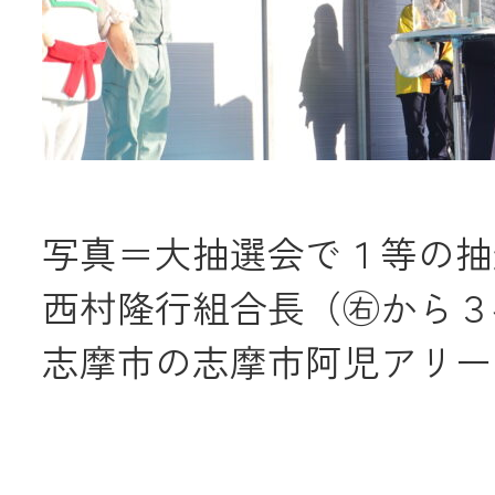
写真＝大抽選会で１等の抽
西村隆行組合長（㊨から３
志摩市の志摩市阿児アリー