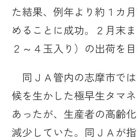
た結果、例年より約１カ月
JA共済
めることに成功。２月末ま
くらし
２～４玉入り）の出荷を目
JA伊勢について
同ＪＡ管内の志摩市では
候を生かした極早生タマネ
あったが、生産者の高齢化
店舗・ATM・
減少していた。同ＪＡが指