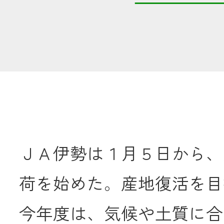
共済金のご請求
カード・
交
通帳等の紛失
ロー
農業
ＪＡ伊勢は１月５日から、
食
荷を始めた。産地復活を目
JAバンク
今年度は、気候や土質に合