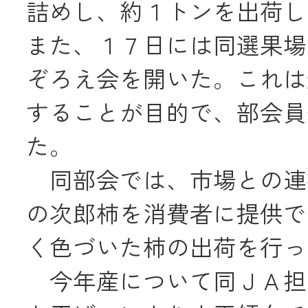
詰めし、約１トンを出荷し
JA共済
また、１７日には同選果場
くらし
ぞろえ会を開いた。これは
することが目的で、部会員
JA伊勢について
た。
同部会では、市場との連
の次郎柿を消費者に提供で
く色づいた柿の出荷を行っ
店舗・ATM・
今年産について同ＪＡ担