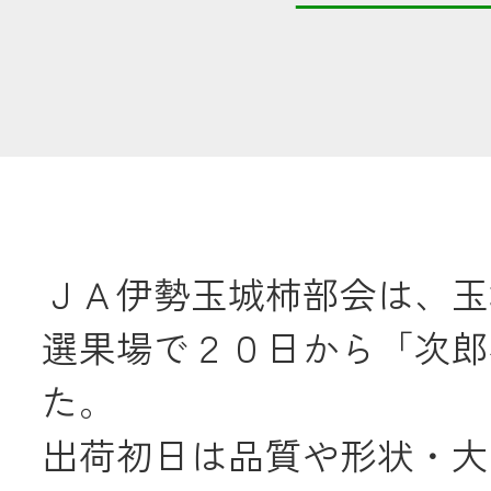
共済金のご請求
カード・
交
通帳等の紛失
ロー
ＪＡ伊勢玉城柿部会は、玉
農業
選果場で２０日から「次郎
食
た。
JAバンク
出荷初日は品質や形状・大