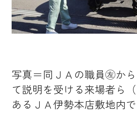
写真＝同ＪＡの職員㊧から
て説明を受ける来場者ら（
あるＪＡ伊勢本店敷地内で