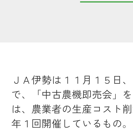
共済金のご請求
カード・
交
通帳等の紛失
ロー
ＪＡ伊勢は１１月１５日、
農業
で、「中古農機即売会」を
食
は、農業者の生産コスト削
JAバンク
年１回開催しているもの。