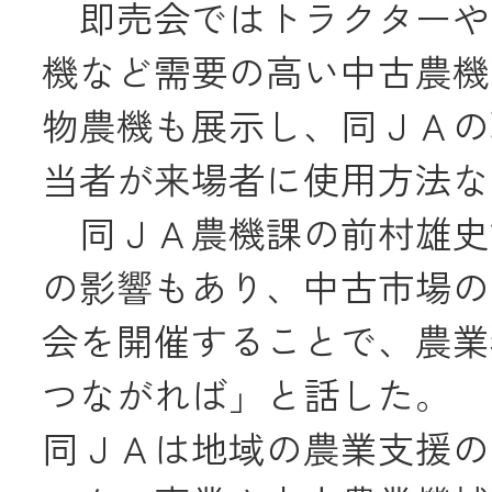
即売会ではトラクターや
JA共済
機など需要の高い中古農機
くらし
物農機も展示し、同ＪＡの
当者が来場者に使用方法な
JA伊勢について
同ＪＡ農機課の前村雄史
の影響もあり、中古市場の
会を開催することで、農業
つながれば」と話した。
店舗・ATM・
同ＪＡは地域の農業支援の