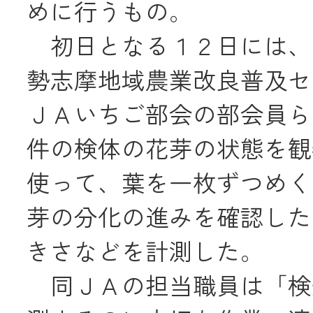
めに行うもの。
JA共済
初日となる１２日には、
くらし
勢志摩地域農業改良普及セ
ＪＡいちご部会の部会員ら
JA伊勢について
件の検体の花芽の状態を観
使って、葉を一枚ずつめく
芽の分化の進みを確認した
きさなどを計測した。
店舗・ATM・
同ＪＡの担当職員は「検