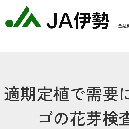
適期定植で需要
農業のご案内
各種手数料一覧
各種
ゴの花芽検