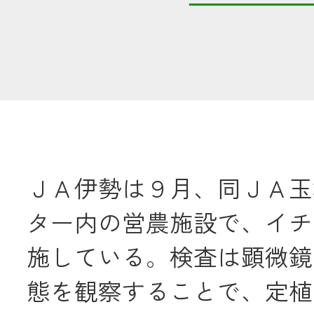
共済金のご請求
カード・
交
通帳等の紛失
ロー
ＪＡ伊勢は９月、同ＪＡ玉
農業
ター内の営農施設で、イチ
食
施している。検査は顕微鏡
JAバンク
態を観察することで、定植