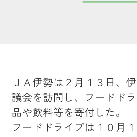
共済金のご請求
カード・
交
通帳等の紛失
ロー
ＪＡ伊勢は２月１３日、伊
農業
議会を訪問し、フードドラ
食
品や飲料等を寄付した。
JAバンク
フードドライブは１０月１