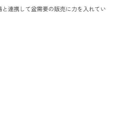
場と連携して盆需要の販売に力を入れてい
店舗・ATM・給油所検索
メールでのお問い合わせ