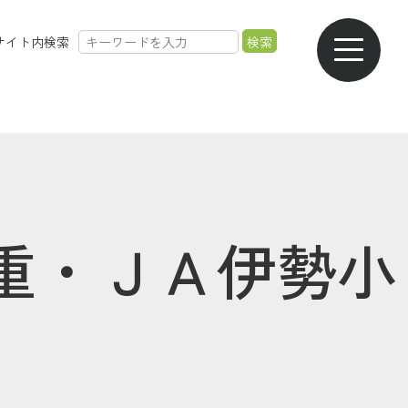
サイト内検索
農業のご案内
各種手数料一覧
各種相談会一覧
採用情報
重・ＪＡ伊勢小
共済金のご請求
カード・
交通事故・
ご葬儀の
通帳等の紛失
ロードサービス
受付・相談