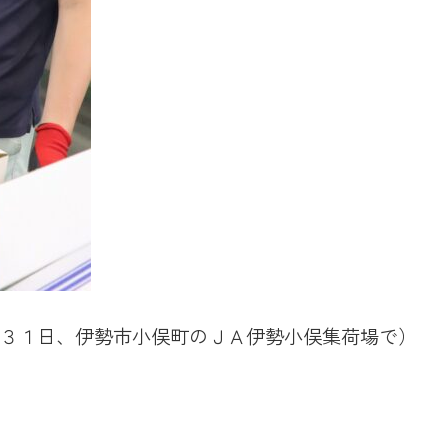
３１日、伊勢市小俣町のＪＡ伊勢小俣集荷場で）