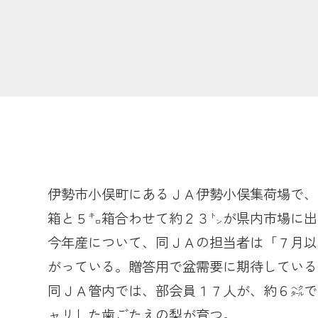
伊勢市小俣町にあるＪＡ伊勢小俣集荷場で、
箱と５㌔箱合わせて約２３㌧が県内市場に出
今年産について、同ＪＡの担当者は「７月以
がっている。贈答用で盆需要に期待している
同ＪＡ管内では、部会員１７人が、約６㌶で
ャリした歯ごたえの梨が育つ。