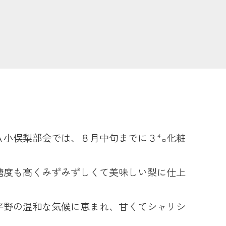
農業
食
JAバンク
Ａ小俣梨部会では、８月中旬までに３㌔化粧
JA共済
糖度も高くみずみずしくて美味しい梨に仕上
くらし
平野の温和な気候に恵まれ、甘くてシャリシ
JA伊勢について