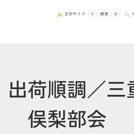
文字サイズ
小
標準
大
」出荷順調／三
俣梨部会