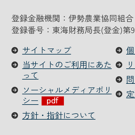
JA共済
登録金融機関：伊勢農業協同組合
登録番号：東海財務局長(登金)第9
くらし
サイトマップ
個
JA伊勢について
当サイトのご利用にあた
リ
って
問
ソーシャルメディアポリ
定
シー
方針・指針について
店舗・ATM・