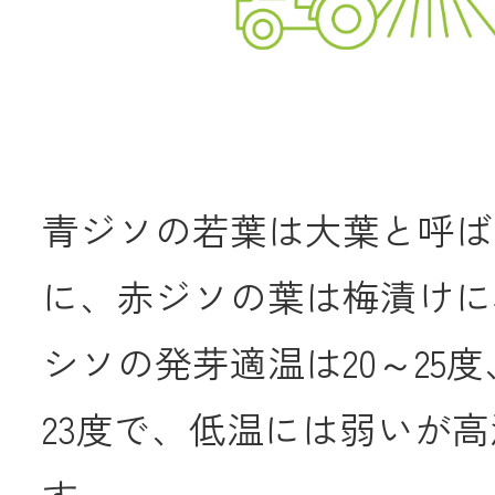
共済金のご請求
カード・
交
通帳等の紛失
ロー
青ジソの若葉は大葉と呼ば
に、赤ジソの葉は梅漬けに
農業
シソの発芽適温は20～25度
食
23度で、低温には弱いが
JAバンク
す。