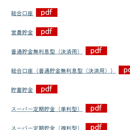
JA共済
総合口座
くらし
営農貯金
JA伊勢について
普通貯金無利息型（決済用）
総合口座（普通貯金無利息型（決済用））
貯蓄貯金
スーパー定期貯金（単利型）
店舗・ATM・
スーパー定期貯金（複利型）