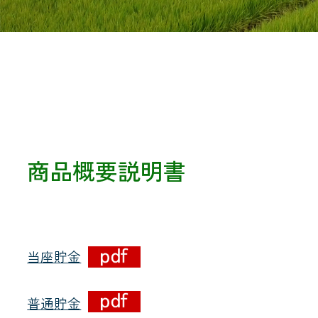
共済金のご請求
カード・
交
通帳等の紛失
ロー
商品概要説明書
農業
食
当座貯金
JAバンク
普通貯金