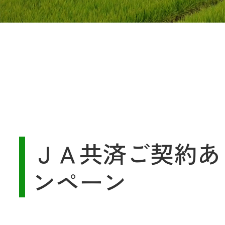
共済金のご請求
カード・
交
通帳等の紛失
ロー
農業
ＪＡ共済ご契約あ
食
ンペーン
JAバンク