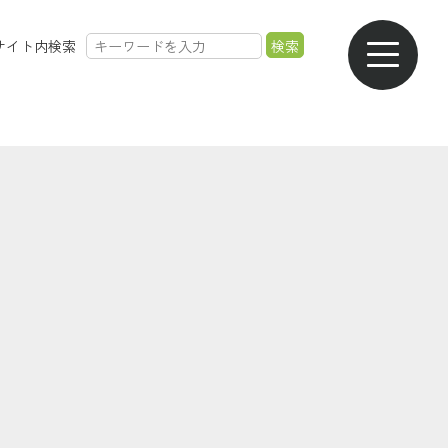
サイト内検索
農業のご案内
各種手数料一覧
各種相談会一覧
採用情報
共済金のご請求
カード・
交通事故・
ご葬儀の
通帳等の紛失
ロードサービス
受付・相談