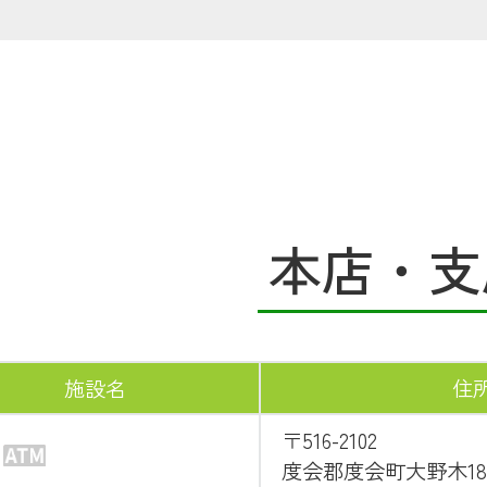
本店・支
施設名
住
〒516-2102
度会郡度会町大野木18