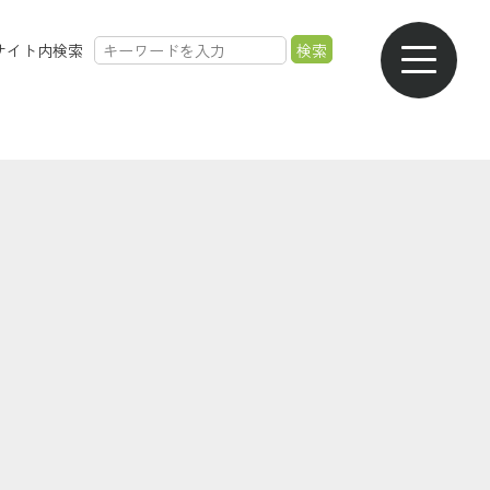
サイト内検索
農業のご案内
各種手数料一覧
各種相談会一覧
採用情報
共済金のご請求
カード・
交通事故・
ご葬儀の
通帳等の紛失
ロードサービス
受付・相談