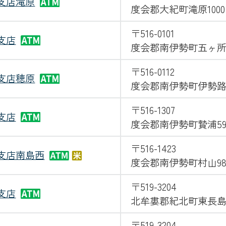
支店滝原
度会郡大紀町滝原1000
〒516-0101
支店
度会郡南伊勢町五ヶ所浦
〒516-0112
支店穂原
度会郡南伊勢町伊勢路11
〒516-1307
支店
度会郡南伊勢町贄浦59
〒516-1423
支店南島西
度会郡南伊勢町村山98
〒519-3204
支店
北牟婁郡紀北町東長島92
〒519-3204