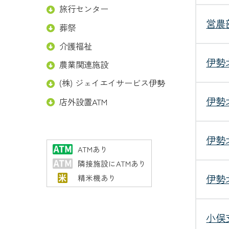
旅行センター
営農
葬祭
介護福祉
伊勢
農業関連施設
(株) ジェイエイサービス伊勢
伊勢
店外設置ATM
伊勢
ATMあり
隣接施設にATMあり
伊勢
精米機あり
小俣