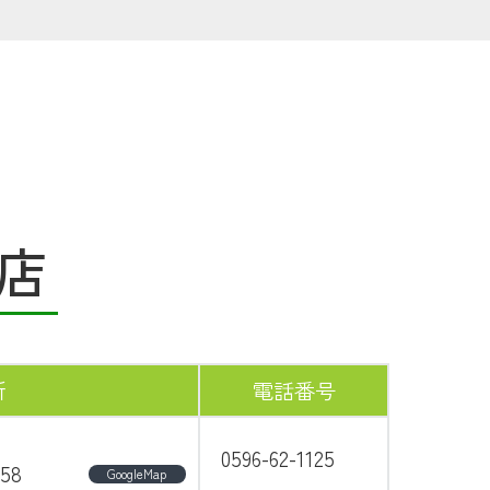
農業
食
JAバンク
店
JA共済
所
電話番号
くらし
0596-62-1125
58
JA伊勢について
GoogleMap