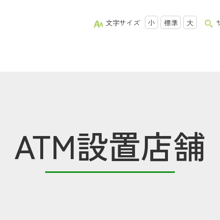
文字サイズ
小
標準
大
ATM設置店舗