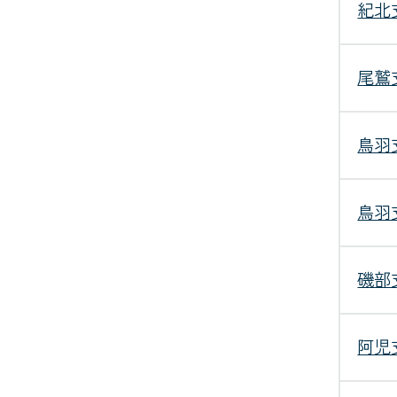
紀北
尾鷲
鳥羽
鳥羽
磯部
阿児