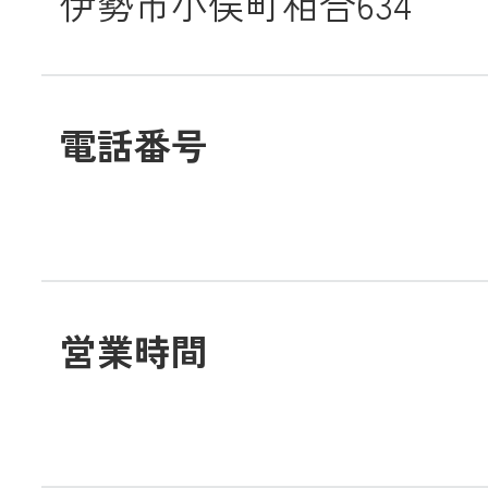
伊勢市小俣町相合634
JA共済
くらし
電話番号
JA伊勢について
営業時間
店舗・ATM・