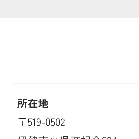
共済金のご請求
カード・
交
通帳等の紛失
ロー
農業
所在地
食
〒519-0502
JAバンク