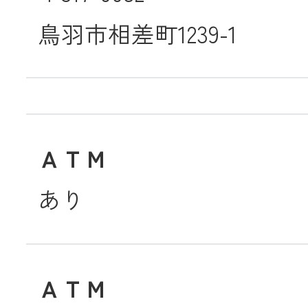
JA共済
鳥羽市相差町1239-1
くらし
JA伊勢について
ＡＴＭ
あり
店舗・ATM・
ＡＴＭ