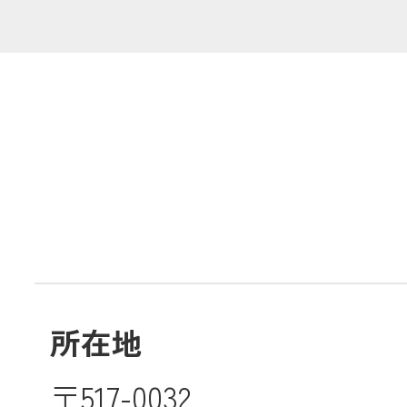
共済金のご請求
カード・
交
通帳等の紛失
ロー
農業
食
所在地
JAバンク
〒517-0032