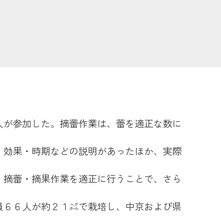
農業
食
JAバンク
人が参加した。摘蕾作業は、蕾を適正な数に
JA共済
、効果・時期などの説明があったほか、実際
、摘蕾・摘果作業を適正に行うことで、さら
くらし
員６６人が約２１㌶で栽培し、中京および県
JA伊勢について