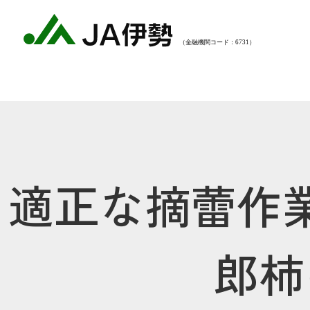
適正な摘蕾作
郎柿