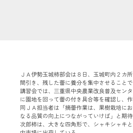
ＪＡ伊勢玉城柿部会は８日、玉城町内２カ所
間引き、残した蕾に養分を集中させることで
講習会では、三重県中央農業改良普及センタ
に園地を回って蕾の付き具合等を確認し、作
同ＪＡ担当者は「摘蕾作業は、果樹栽培にお
なる品質の向上につながっていけば」と
次郎柿は、大きな四角形で、シャキシャキと
内市場に出荷している。