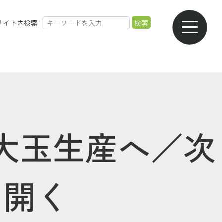
サイト内検索
農業のご案内
各種手数料一覧
各種相談会一覧
採用情報
大玉生産へ／次
を開く
共済金のご請求
カード・
交通事故・
ご葬儀の
通帳等の紛失
ロードサービス
受付・相談