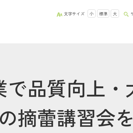
文字サイズ
小
標準
大
業で品質向上・
の摘蕾講習会